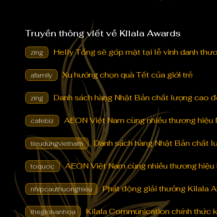
Truyền thông viết về Kilala Awards
Helly Tống sẽ góp mặt tại lễ vinh danh thư
zing
Xu hướng chọn quà Tết của giới trẻ
afamily
Danh sách hàng Nhật Bản chất lượng cao đo
zing
AEON Việt Nam cùng nhiều thương hiệu N
cafebiz
Danh sách hàng Nhật Bản chất lư
tieudungvietnam
AEON Việt Nam cùng nhiều thương hiệu N
toquoc
Phát động giải thưởng Kilala
nhipcauthuonghieu
Kilala Communication chính thức k
thegioivanhoa