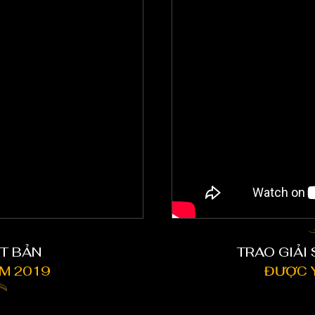
T BẢN
TRAO GIẢI
M 2019
ĐƯỢC Y