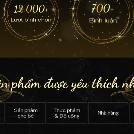
700+
12.000+
Lượt bình chọn
Bình luận
ản phẩm
được yêu thích n
Sản phẩm
Thực phẩm
Nhà hàng
cho bé
& Đồ uống