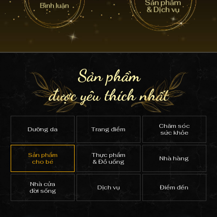
Sản phẩm
Bình luận
& Dịch vụ
Sản phẩm
được yêu thích nhất
Chăm sóc
Dưỡng da
Trang điểm
sức khỏe
Sản phẩm
Thực phẩm
Nhà hàng
cho bé
& Đồ uống
Nhà cửa
Dịch vụ
Điểm đến
đời sống