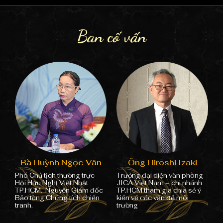
Ban cố vấn
Bà Huỳnh Ngọc Vân
Ông Hiroshi Izaki
Phó Chủ tịch thường trực
Trưởng đại diện văn phòng
Hội Hữu Nghị Việt Nhật
JICA Việt Nam – chi nhánh
TP.HCM
.
Nguyên Giám đốc
TP.HCM tham gia chia sẻ ý
Bảo tàng Chứng tích chiến
kiến về các vấn đề môi
tranh
.
trường