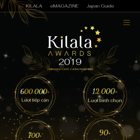
KILALA
eMAGAZINE
Japan Guide
12.000+
600.000+
Lượt tiếp cận
Lượt bình chọn
90+
700+