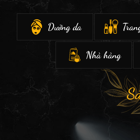
Dưỡng da
Tran
Nhà hàng
S