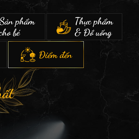
Sản phẩm
Thực phẩm
cho bé
& Đồ uống
Điểm đến
hất