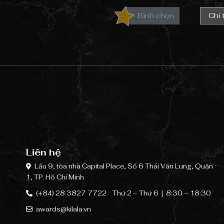
Bình chọn
Chi t
Liên hệ
Lầu 9, tòa nhà Capital Place,
Số 6 Thái Văn Lung, Quận
1, TP. Hồ Chí Minh
(+84) 28 3827 7722
Thứ 2 – Thứ 6 | 8:30 – 18:30
awards@kilala.vn