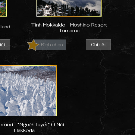
Tỉnh Hokkaido - Hoshino Resort
yland
Tomamu
iết
Bình chọn
Chi tiết
omori - “Người Tuyết” Ở Núi
Hakkoda