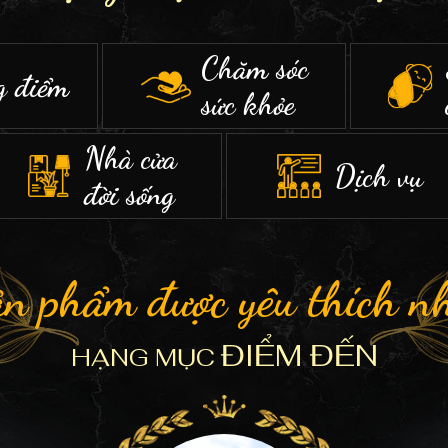
Chăm sóc
g điểm
sức khỏe
Nhà cửa
Dịch vụ
đời sống
ản phẩm
được yêu thích n
ĐIỂM ĐẾN
HẠNG MỤC