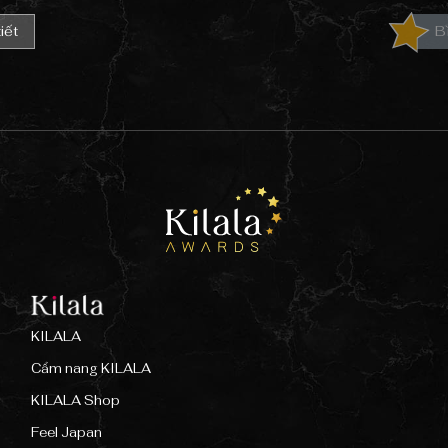
iết
B
KILALA
Cẩm nang KILALA
KILALA Shop
Feel Japan